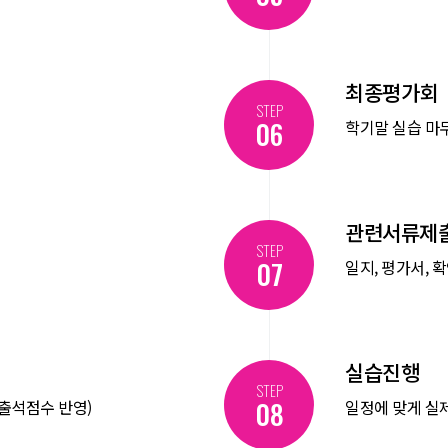
최종평가회
STEP
06
학기말 실습 마무
관련서류제
STEP
07
일지, 평가서, 
실습진행
STEP
08
(출석점수 반영)
일정에 맞게 실