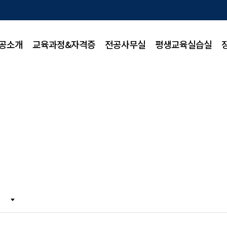
공소개
교육과정&자격증
전공사무실
평생교육실습실
평생교육실습실
확대
축소
인쇄
공유