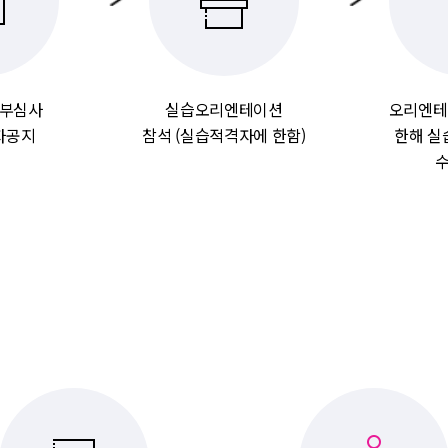
부심사
실습오리엔테이션
오리엔테
자공지
참석 (실습적격자에 한함)
한해 실